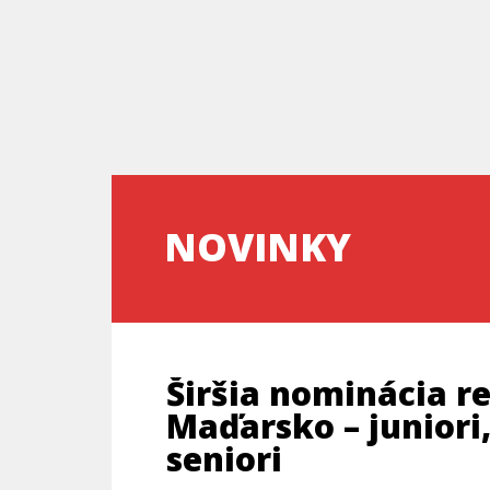
NOVINKY
Širšia nominácia r
ŠIRŠIA
NOMINÁCIA
Maďarsko – juniori,
REPREZENTÁCIE
ME
seniori
BUDAPEŠŤ,
MAĎARSKO