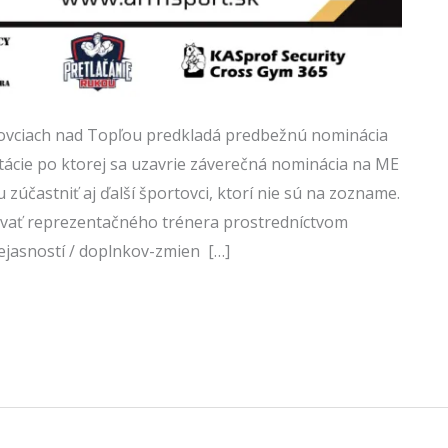
ovciach nad Topľou predkladá predbežnú nominácia
tácie po ktorej sa uzavrie záverečná nominácia na ME
zúčastniť aj ďalší športovci, ktorí nie sú na zozname.
ovať reprezentačného trénera prostredníctvom
ejasností / doplnkov-zmien […]