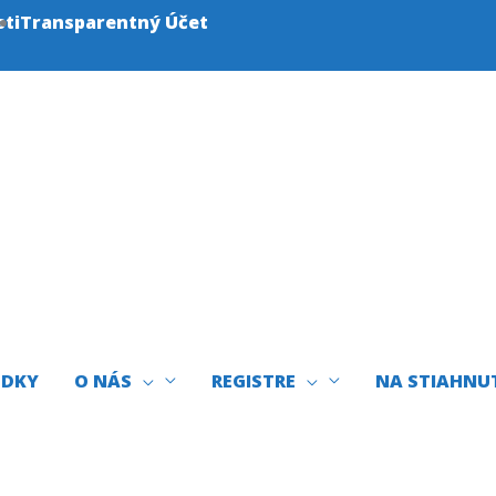
sti
Transparentný Účet
EDKY
O NÁS
REGISTRE
NA STIAHNU