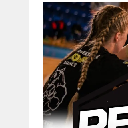
–
JUNIORI,
MASTERS,
DISABLED,
SENIORI