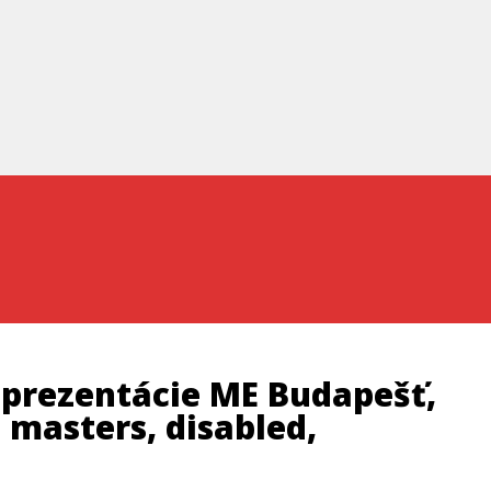
eprezentácie ME Budapešť,
 masters, disabled,