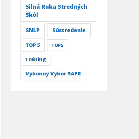
Silná Ruka Stredných
Škôl
SNLP
Sústredenie
TOP 5
TOP5
Tréning
Výkonný Výbor SAPR