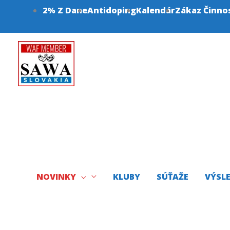
Preskočiť
2% Z Dane
Antidoping
Kalendár
Zákaz Činno
na
obsah
NOVINKY
KLUBY
SÚŤAŽE
VÝSL