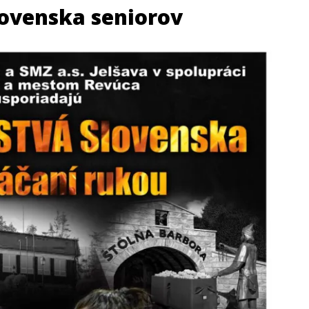
lovenska seniorov