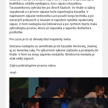
kvalifikáciu zvládla vynikajúco, hoci zápas s Kazaškou
Tarassenkovou vyhrala len po dvoch fauloch. Vo finále si súboj
zopakovali a v prvom zápase bola úspešnejšia Kazaška. V
napínavom zápase nedovolila Lucii použiť svoju techniku a po
viacerých pokusoch a zviazaní si napokon vynútila opakovaný
zápas. V ňom nastúpila iná Debnárová a po rýchlom štarte mala
výhodnejšiu pozíciu, ktorú už nepustila a súperku dotlačila k
podložke.
Pre Luciu je to už deviaty titul majsterky sveta.
Snežana nastúpila so semifinále proti Kazaške Verinovej, známej
aj zo Seneckej ruky. Po výbornom výkone zvýťazila a postúpila do
finále. V ňom na svoju súperku nestačila. Strieborná medaila je
však veľký úspech.
Zajtra pokračujeme pravou rukou.
-mač-