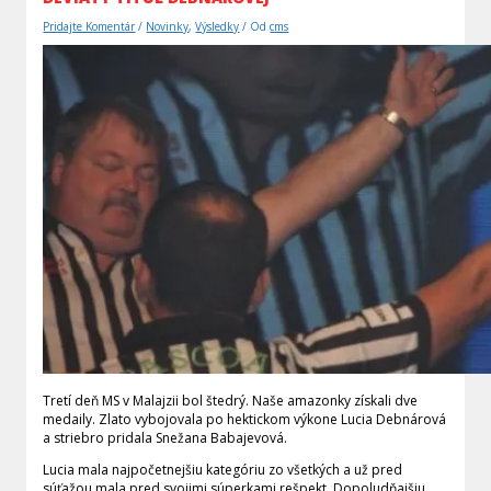
Pridajte Komentár
/
Novinky
,
Výsledky
/ Od
cms
Tretí deň MS v Malajzii bol štedrý. Naše amazonky získali dve
medaily. Zlato vybojovala po hektickom výkone Lucia Debnárová
a striebro pridala Snežana Babajevová.
Lucia mala najpočetnejšiu kategóriu zo všetkých a už pred
súťažou mala pred svojimi súperkami rešpekt. Dopoludňajšiu