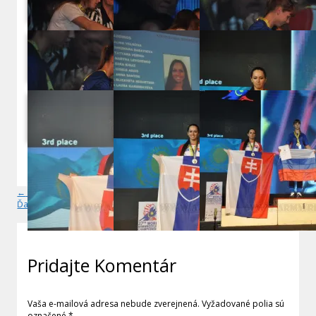
LOAD MORE
←
Predchádzajúci Článok
Ďalší Článok
→
Pridajte Komentár
Vaša e-mailová adresa nebude zverejnená.
Vyžadované polia sú
označené
*