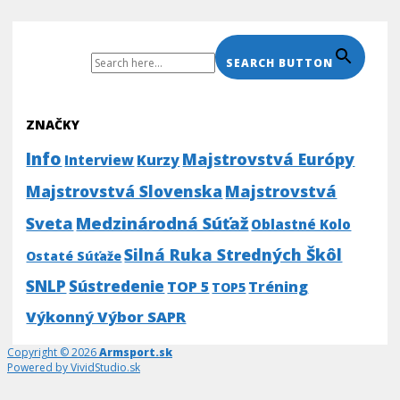
Search For:
SEARCH BUTTON
ZNAČKY
Info
Majstrovstvá Európy
Kurzy
Interview
Majstrovstvá Slovenska
Majstrovstvá
Medzinárodná Súťaž
Sveta
Oblastné Kolo
Silná Ruka Stredných Škôl
Ostaté Súťaže
SNLP
Sústredenie
TOP 5
Tréning
TOP5
Výkonný Výbor SAPR
Copyright © 2026
Armsport.sk
Powered by VividStudio.sk