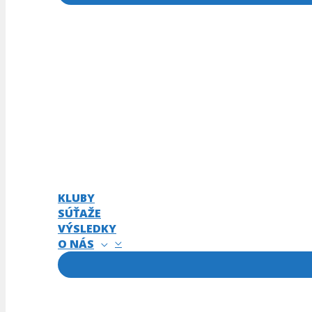
KLUBY
SÚŤAŽE
VÝSLEDKY
O NÁS