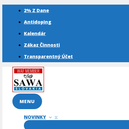
MENU
Preskočiť
Napíšte
Name*
E-
Webstránka
na
sem...
mail*
2% Z Dane
obsah
Antidoping
Kalendár
Zákaz Činnosti
Transparentný Účet
MENU
NOVINKY