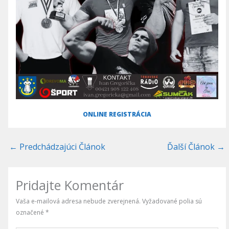
ONLINE REGISTRÁCIA
←
Predchádzajúci Článok
Ďalší Článok
→
Pridajte Komentár
Vaša e-mailová adresa nebude zverejnená.
Vyžadované polia sú
označené
*