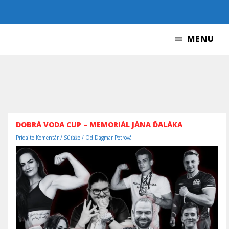
Preskočiť
na
obsah
MENU
MENU
DOBRÁ VODA CUP – MEMORIÁL JÁNA ĎALÁKA
Pridajte Komentár
/
Súťaže
/ Od
Dagmar Petrová