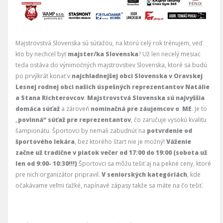
Majstrovstvá Slovenska sú súťažou, na ktorú celý rok trénujem, veď
kto by nechcel byť
majster/ka Slovenska
? Už len necelý mesiac
teda ostáva do výnimočných majstrovstiev Slovenska, ktoré sa budú
po prvýkrát konať v
najchladnejšej obci Slovenska v Oravskej
Lesnej
rodnej obci našich úspešných reprezentantov Natálie
a Stana Richterovcov
.
M
ajstrovstvá Slovenska sú najvyššia
domáca súťaž
a zároveň
nominačná pre záujemcov o ME
. Je to
„
povinná“ súťaž pre reprezentantov
, čo zaručuje vysokú kvalitu
šampionátu. Športovci by nemali zabudnúť na
potvrdenie od
športového lekára
, bez ktorého štart nie je možný!
Váženie
začne
už tradične
v piatok večer od 17:00 do 19:00 (sobota už
len od 9:00- 10:30!!!)
Športovci sa môžu tešiť aj na pekné ceny, ktoré
pre nich organizátor pripravil.
V seniorských kategóriách
, kde
očakávame veľmi ťažké, napínavé zápasy takže sa máte na čo tešiť.