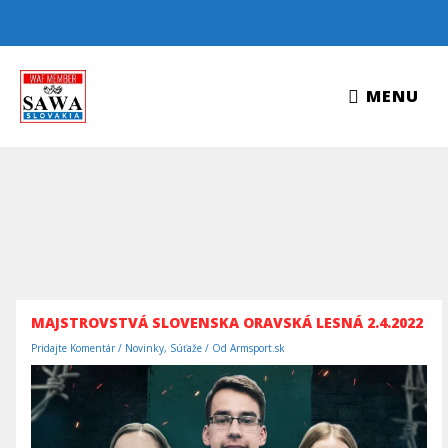
Preskočiť
na
obsah
MENU
MENU
MAJSTROVSTVÁ SLOVENSKA ORAVSKÁ LESNÁ 2.4.2022
Pridajte Komentár
/
Novinky
,
Súťaže
/ Od
Armsport.sk