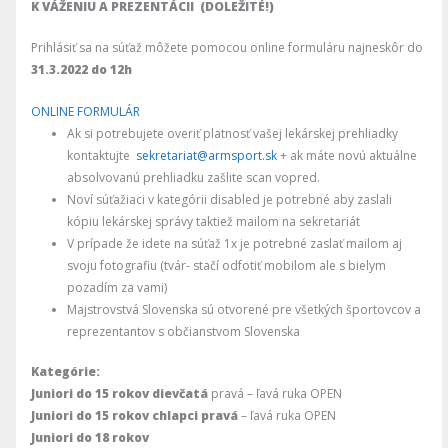
K VÁŽENIU A PREZENTÁCII (DOLEŽITÉ!)
Prihlásiť sa na súťaž môžete pomocou online formuláru najneskôr do
31.3.2022 do 12h
ONLINE FORMULÁR
Ak si potrebujete overiť platnosť vašej lekárskej prehliadky
kontaktujte
sekretariat@armsport.sk
+ ak máte novú aktuálne
absolvovanú prehliadku zašlite scan vopred.
Noví súťažiaci v kategórii disabled je potrebné aby zaslali
kópiu lekárskej správy taktiež mailom na sekretariát
V prípade že idete na súťaž 1x je potrebné zaslať mailom aj
svoju fotografiu (tvár- stačí odfotiť mobilom ale s bielym
pozadím za vami)
Majstrovstvá Slovenska sú otvorené pre všetkých športovcov a
reprezentantov s občianstvom Slovenska
Kategórie:
Juniori do 15 rokov dievčatá
pravá – ľavá ruka OPEN
Juniori do 15 rokov chlapci pravá
– ľavá ruka OPEN
Juniori do 18 rokov