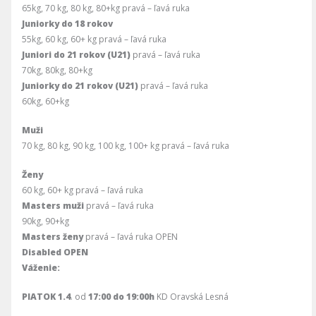
65kg, 70 kg, 80 kg, 80+kg pravá – ľavá ruka
Juniorky do 18 rokov
55kg, 60 kg, 60+ kg pravá – ľavá ruka
Juniori do 21 rokov (U21)
pravá – ľavá ruka
70kg, 80kg, 80+kg
Juniorky do 21 rokov (U21)
pravá – ľavá ruka
60kg, 60+kg
Muži
70 kg, 80 kg, 90 kg, 100 kg, 100+ kg pravá – ľavá ruka
Ženy
60 kg, 60+ kg pravá – ľavá ruka
Masters muži
pravá – ľavá ruka
90kg, 90+kg
Masters ženy
pravá – ľavá ruka OPEN
Disabled OPEN
Váženie:
PIATOK
1.4
. od
17:00 do 19:00h
KD Oravská Lesná