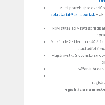
ON
Ak si potrebujete overiť 
sekretariat@armsport.sk
+ ak 
Noví súťažiaci v kategórii dis
sprá
V prípade že idete na súťaž 1x 
stačí odfotiť m
Majstrovstvá Slovenska sú otv
o
váženie bude v 
registr
registrácia na miest