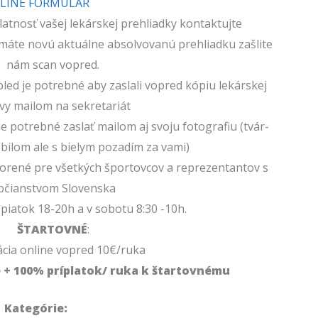
LINE FORMULÁR
platnosť vašej lekárskej prehliadky kontaktujte
máte novú aktuálne absolvovanú prehliadku zašlite
nám scan vopred.
abled je potrebné aby zaslali vopred kópiu lekárskej
vy mailom na sekretariát
je potrebné zaslať mailom aj svoju fotografiu (tvár-
obilom ale s bielym pozadím za vami)
orené pre všetkých športovcov a reprezentantov s
bčianstvom Slovenska
piatok 18-20h a v sobotu 8:30 -10h.
ŠTARTOVNÉ
:
ácia online vopred 10€/ruka
e + 100% príplatok/ ruka k štartovnému
Kategórie: