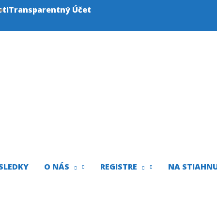
sti
Transparentný Účet
SLEDKY
O NÁS
REGISTRE
NA STIAHNU