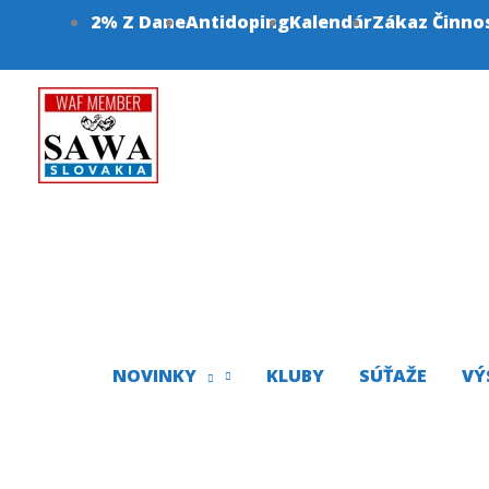
Preskočiť
2% Z Dane
Antidoping
Kalendár
Zákaz Činno
na
obsah
NOVINKY
KLUBY
SÚŤAŽE
VÝ