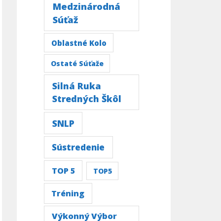
Medzinárodná
Súťaž
Oblastné Kolo
Ostaté Súťaže
Silná Ruka
Stredných Škôl
SNLP
Sústredenie
TOP 5
TOP5
Tréning
Výkonný Výbor