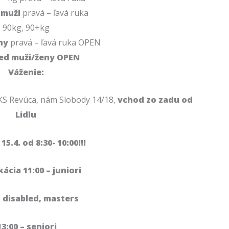
 muži
pravá – ľavá ruka
90kg, 90+kg
ny
pravá – ľavá ruka OPEN
led muži/ženy OPEN
Váženie:
S Revúca, nám Slobody 14/18,
vchod zo zadu od
Lidlu
5.4. od 8:30- 10:00!!!
kácia 11:00 – juniori
– disabled, masters
3:00 – seniori