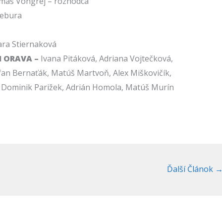
máš Vongrej – rozhodca
Gebura
ra Stiernaková
M ORAVA –
Ivana Pitáková, Adriana Vojtečková,
fan Bernaťák, Matúš Martvoň, Alex Miškovičík,
 Dominik Parižek, Adrián Homola, Matúš Murín
Ďalší Článok