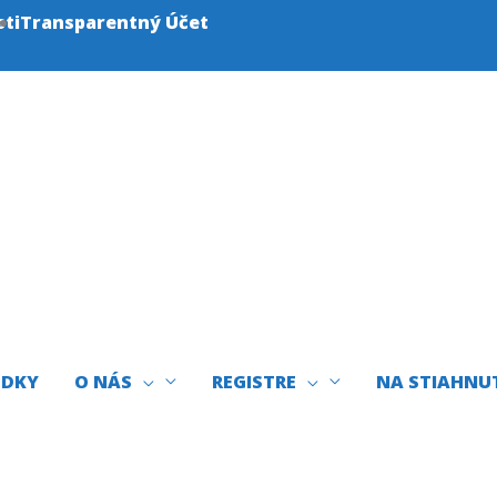
sti
Transparentný Účet
EDKY
O NÁS
REGISTRE
NA STIAHNU