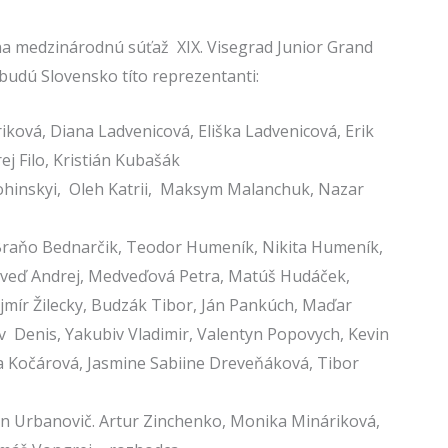
na medzinárodnú súťaž XIX. Visegrad Junior Grand
 budú Slovensko títo reprezentanti:
ková, Diana Ladvenicová, Eliška Ladvenicová, Erik
j Filo, Kristián Kubašák
hinskyi, Oleh Katrii, Maksym Malanchuk, Nazar
Braňo Bednarčik, Teodor Humeník, Nikita Humeník,
edveď Andrej, Medveďová Petra, Matúš Hudáček,
ojmír Žilecky, Budzák Tibor, Ján Pankúch, Maďar
iv
Denis, Yakubiv
Vladimir, Valentyn Popovych, Kevin
a Kočárová, Jasmine Sabiine Dreveňáková, Tibor
n Urbanovič. Artur Zinchenko, Monika Mináriková,