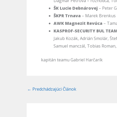
Dagmar Petrová – rozhodca, To
ŠK Lucie Debnárovej
– Peter 
ŠKPR Trnava
– Marek Brenkus
AWK Magnezit Revúca
– Tama
KASPROF-SECURITY BUL TEA
Jakub Kozák, Adrián Smolár, Šte
Samuel manczál, Tobias Roman,
kapitán teamu Gabriel Harčarík
←
Predchádzajúci Článok