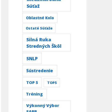
Súťaž
Oblastné Kolo
Ostaté Súťaže
Silná Ruka
Stredných Škôl
SNLP
Sústredenie
TOP 5
TOP5
Tréning
Výkonný Výbor
SAPR