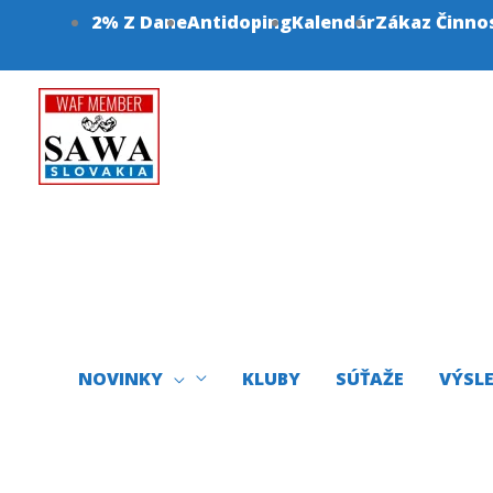
Preskočiť
2% Z Dane
Antidoping
Kalendár
Zákaz Činno
na
obsah
NOVINKY
KLUBY
SÚŤAŽE
VÝSL