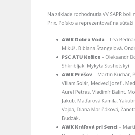
Na základe rozhodnutia VV SAPR boli 
Prix, Poľsko a reprezentovať na súťaži
AWK Dobrá Voda
– Lea Bednári
Mikúš, Bibiana Štangelová, Ondre
PSC ATU Košice
– Oleksandr Bo
Shkribljak, Mykyta Sushetskyi
AWK Prešov
– Martin Kuchár, 
Viliam Solár, Medveď Jozef , M
Aurel Petras, Vladimír Balint, M
Jakub, Maďarová Kamila, Yakub
Vajda, Diana Mariňáková, Žanet
Budzák,
AWK Kráľová pri Senci
– Marti