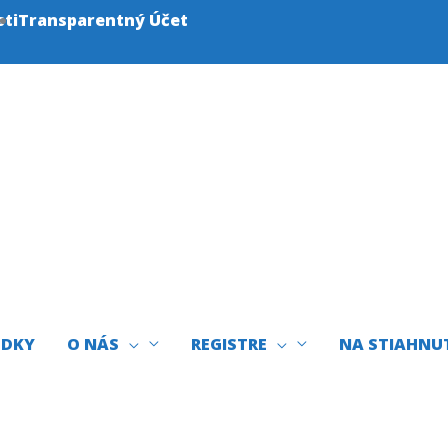
sti
Transparentný Účet
EDKY
O NÁS
REGISTRE
NA STIAHNU