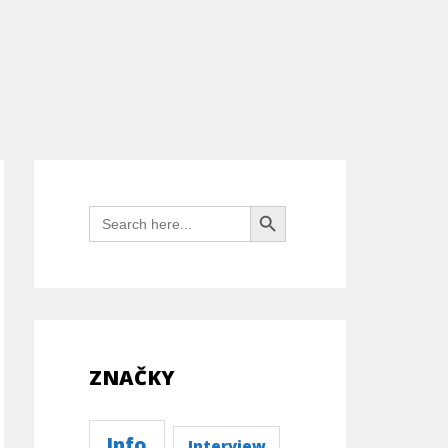
SEARCH BUTTON
Search
For:
ZNAČKY
Info
Interview