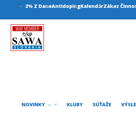
Preskočiť
2% Z Dane
Antidoping
Kalendár
Zákaz Činno
na
obsah
NOVINKY
KLUBY
SÚŤAŽE
VÝSL