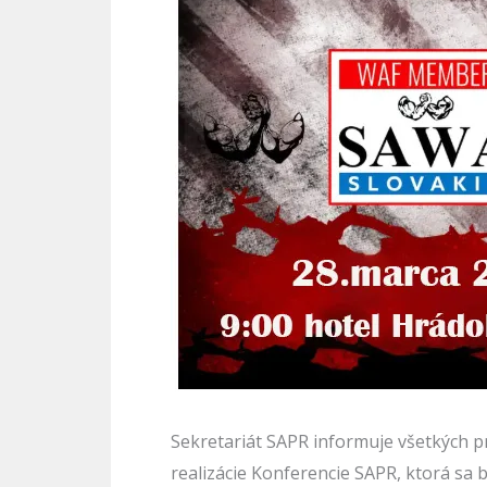
Sekretariát SAPR informuje všetkých p
realizácie Konferencie SAPR, ktorá sa 