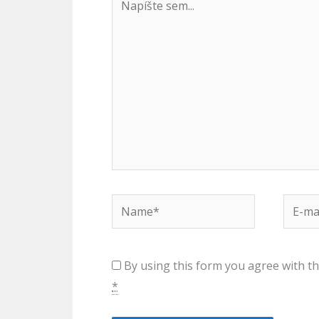
sem...
Name*
E-
mail*
By using this form you agree with th
*