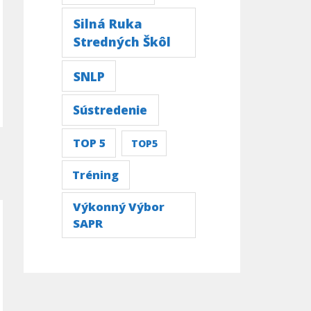
Silná Ruka
Stredných Škôl
SNLP
Sústredenie
TOP 5
TOP5
→
Tréning
Výkonný Výbor
SAPR