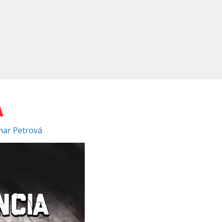
A
ar Petrová