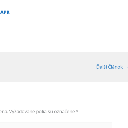
SAPR
Ďalší Článok
ená.
Vyžadované polia sú označené
*