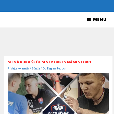
Preskočiť
na
obsah
MENU
MENU
SILNÁ RUKA ŠKÔL SEVER OKRES NÁMESTOVO
Pridajte Komentár
/
Súťaže
/ Od
Dagmar Petrová