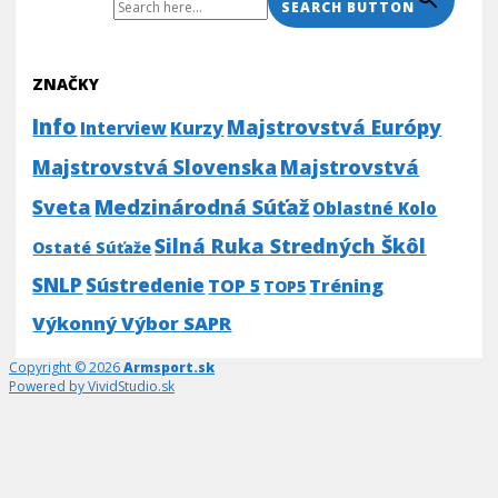
Search For:
SEARCH BUTTON
ZNAČKY
Info
Majstrovstvá Európy
Kurzy
Interview
Majstrovstvá Slovenska
Majstrovstvá
Medzinárodná Súťaž
Sveta
Oblastné Kolo
Silná Ruka Stredných Škôl
Ostaté Súťaže
SNLP
Sústredenie
TOP 5
Tréning
TOP5
Výkonný Výbor SAPR
Copyright © 2026
Armsport.sk
Powered by VividStudio.sk