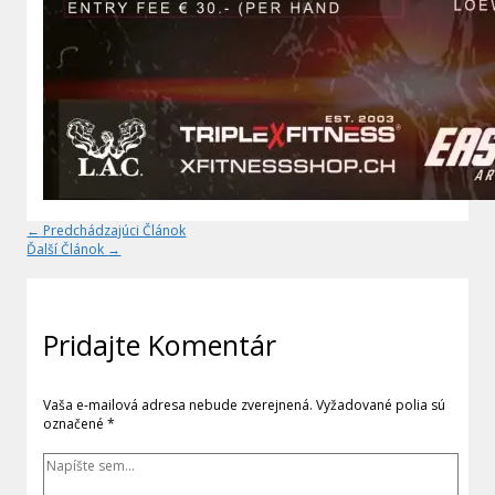
←
Predchádzajúci Článok
Ďalší Článok
→
Pridajte Komentár
Vaša e-mailová adresa nebude zverejnená.
Vyžadované polia sú
označené
*