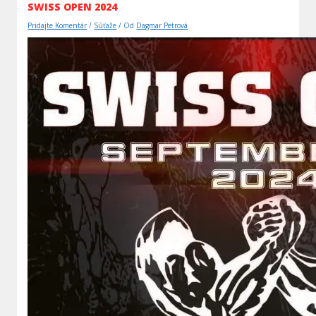
SWISS OPEN 2024
Pridajte Komentár
/
Súťaže
/ Od
Dagmar Petrová