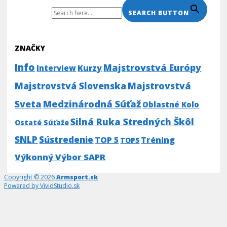
Search For:
SEARCH BUTTON
ZNAČKY
Info
Majstrovstvá Európy
Kurzy
Interview
Majstrovstvá Slovenska
Majstrovstvá
Medzinárodná Súťaž
Sveta
Oblastné Kolo
Silná Ruka Stredných Škôl
Ostaté Súťaže
SNLP
Sústredenie
TOP 5
Tréning
TOP5
Výkonný Výbor SAPR
Copyright © 2026
Armsport.sk
Powered by VividStudio.sk