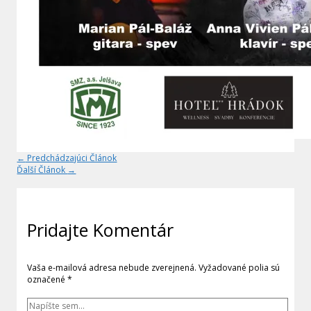
←
Predchádzajúci Článok
Ďalší Článok
→
Pridajte Komentár
Vaša e-mailová adresa nebude zverejnená.
Vyžadované polia sú
označené
*