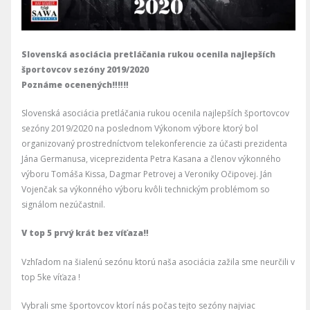
Slovenská asociácia pretláčania rukou ocenila najlepších
športovcov sezóny 2019/2020
Poznáme ocenených‼️‼️‼️
Slovenská asociácia pretláčania rukou ocenila najlepších športovcov
sezóny 2019/2020 na poslednom Výkonom výbore ktorý bol
organizovaný prostredníctvom telekonferencie za účasti prezidenta
Jána Germanusa, viceprezidenta Petra Kasana a členov výkonného
výboru Tomáša Kissa, Dagmar Petrovej a Veroniky Očipovej. Ján
Vojenčak sa výkonného výboru kvôli technickým problémom so
signálom nezúčastnil.
V top 5 prvý krát bez víťaza‼️
Vzhľadom na šialenú sezónu ktorú naša asociácia zažila sme neurčili v
top 5ke víťaza !
Vybrali sme športovcov ktorí nás počas tejto sezóny najviac