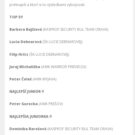
prekvapili a ktorí si to výsledkami vybojovali.
TOP 5‼️
Barbora Bajčiová
(KASPROF SECURITY BUL TEAM ORAVA)
Lucia Debnarová
(ŠK LUCIE DEBNAROVEJ)
Filip Hritz
(ŠK LUCIE DEBNAROVEJ)
Juraj Michalička
(AWK WARRIOR PRIEVIDZA)
Peter Čeleš
(AWK MYJAVA)
NAJLEPŠÍ JUNIOR ‼️
Peter Gurecka
(AWK PREŠOV)
NAJLEPŠIA JUNIORKA ‼️
Dominika Barošová
(KASPROF SECURITY BUL TEAM ORAVA)