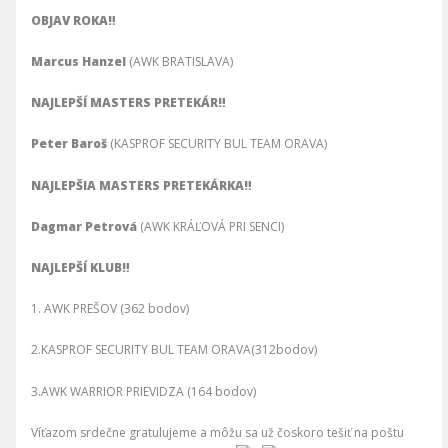
OBJAV ROKA‼️
Marcus Hanzel
(AWK BRATISLAVA)
NAJLEPŠÍ MASTERS PRETEKÁR‼️
Peter Baroš
(KASPROF SECURITY BUL TEAM ORAVA)
NAJLEPŠIA MASTERS PRETEKÁRKA‼️
Dagmar Petrová
(AWK KRÁĽOVÁ PRI SENCI)
NAJLEPŠÍ KLUB‼️
1. AWK PREŠOV (362 bodov)
2.KASPROF SECURITY BUL TEAM ORAVA(312bodov)
3.AWK WARRIOR PRIEVIDZA (164 bodov)
Víťazom srdečne gratulujeme a môžu sa už čoskoro tešiť na poštu