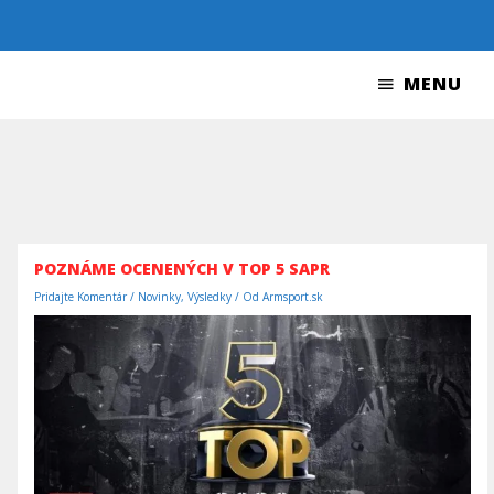
Preskočiť
na
obsah
MENU
MENU
POZNÁME OCENENÝCH V TOP 5 SAPR
Pridajte Komentár
/
Novinky
,
Výsledky
/ Od
Armsport.sk