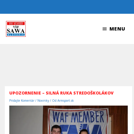
Preskočiť
na
obsah
MENU
MENU
UPOZORNENIE – SILNÁ RUKA STREDOŠKOLÁKOV
Pridajte Komentár
/
Novinky
/ Od
Armsport.sk