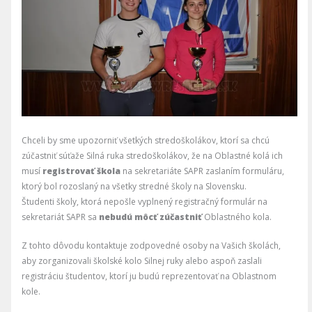
Chceli by sme upozorniť všetkých stredoškolákov, ktorí sa chcú
zúčastniť súťaže Silná ruka stredoškolákov, že na Oblastné kolá ich
musí
registrovať škola
na sekretariáte SAPR zaslaním formuláru,
ktorý bol rozoslaný na všetky stredné školy na Slovensku.
Študenti školy, ktorá nepošle vyplnený registračný formulár na
sekretariát SAPR sa
nebudú môcť zúčastniť
Oblastného kola.
Z tohto dôvodu kontaktuje zodpovedné osoby na Vašich školách,
aby zorganizovali školské kolo Silnej ruky alebo aspoň zaslali
registráciu študentov, ktorí ju budú reprezentovať na Oblastnom
kole.